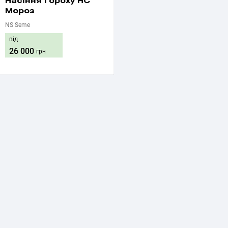
Насіння гороху НС
Мороз
NS Seme
від
26 000
грн