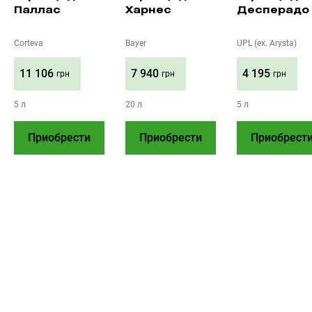
Паллас
Харнес
Десперадо
Corteva
Bayer
UPL (ex. Arysta)
11 106
7 940
4 195
грн
грн
грн
5 л
20 л
5 л
Приобрести
Приобрести
Приобрест