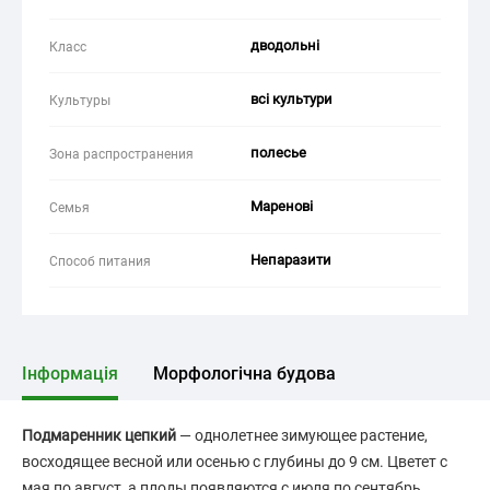
дводольні
Класс
всі культури
Культуры
полесье
Зона распространения
Маренові
Семья
Непаразити
Способ питания
Інформація
Морфологічна будова
Подмаренник цепкий
— однолетнее зимующее растение,
восходящее весной или осенью с глубины до 9 см. Цветет с
мая по август, а плоды появляются с июля по сентябрь,