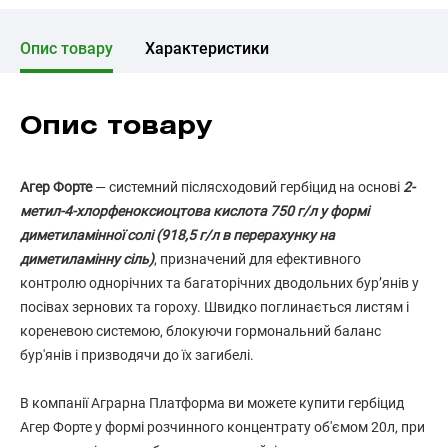
Опис товару
Характеристики
Опис товару
Агер Форте
— системний післясходовий гербіцид на основі
2-
метил-4-хлорфеноксиоцтова кислота 750 г/л у формі
диметиламінної солі (918,5 г/л в перерахунку на
диметиламінну сіль)
, призначений для ефективного
контролю однорічних та багаторічних дводольних бур’янів у
посівах зернових та гороху. Швидко поглинається листям і
кореневою системою, блокуючи гормональний баланс
бур'янів і призводячи до їх загибелі.
В компанії Аграрна Платформа ви можете купити гербіцид
Агер Форте у формі розчинного концентрату об'ємом 20л, при