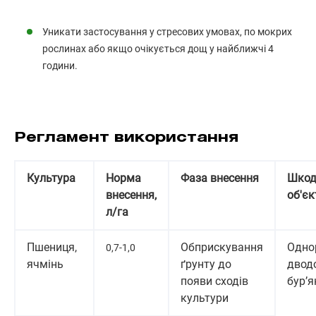
Уникати застосування у стресових умовах, по мокрих
рослинах або якщо очікується дощ у найближчі 4
години.
Регламент використання
Культура
Норма
Фаза внесення
Шкод
внесення,
об'єк
л/га
Пшениця,
Обприскування
Одно
0,7-1,0
ячмінь
ґрунту до
двод
появи сходів
бур’я
культури