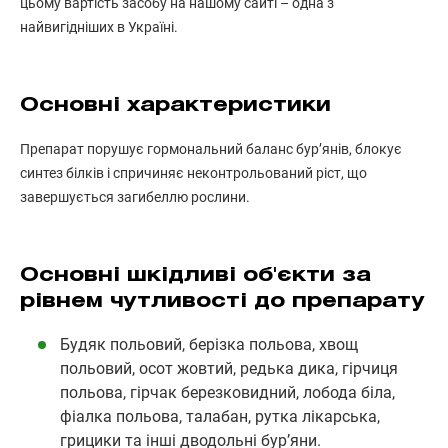
цьому вартість засобу на нашому сайті – одна з
найвигідніших в Україні.
Основні характеристики
Препарат порушує гормональний баланс бур’янів, блокує
синтез білків і спричиняє неконтрольований ріст, що
завершується загибеллю рослини.
Основні шкідливі об'єкти за
рівнем чутливості до препарату
Будяк польовий, берізка польова, хвощ
польовий, осот жовтий, редька дика, гірчиця
польова, гірчак березковидний, лобода біла,
фіалка польова, талабан, рутка лікарська,
грицики та інші дводольні бур’яни.