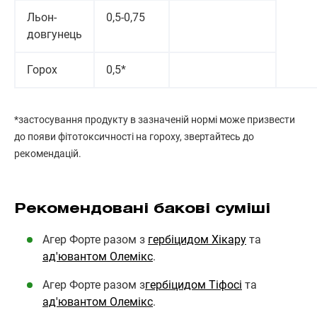
Льон-
0,5-0,75
довгунець
Горох
0,5*
*застосування продукту в зазначеній нормі може призвести
до появи фітотоксичності на гороху, звертайтесь до
рекомендацій.
Рекомендовані бакові суміші
Агер Форте разом з
гербіцидом Хікару
та
ад'ювантом Олемікс
.
Агер Форте разом з
гербіцидом Тіфосі
та
ад'ювантом Олемікс
.